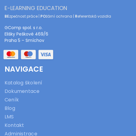
E-LEARNING EDUCATION
BE
zpečnost práce |
PO
žární ochrana |
R
eferentská vozidla
GComp spol. s r.o.
Elišky Peškové 469/6
Praha 5 – Smíchov
NAVIGACE
Katalog školení
Dokumentace
Ceník
Blog
LMS
Kontakt
Administrace