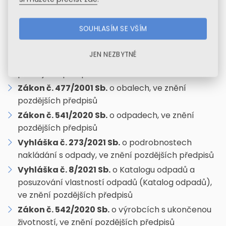
havárií, ve znění pozdějších předpisů
Zákon č. 254/2001 Sb.
o vodách a o změně
SOUHLASÍM SE VŠÍM
některých zákonů (vodní zákon), ve znění
pozdějších předpisů
JEN NEZBYTNÉ
Zákon č. 201/2012 Sb.
o ochraně ovzduší, ve znění
pozdějších předpisů
Zákon č. 477/2001 Sb.
o obalech, ve znění
pozdějších předpisů
Zákon č. 541/2020 Sb.
o odpadech, ve znění
pozdějších předpisů
Vyhláška č. 273/2021 Sb.
o podrobnostech
nakládání s odpady, ve znění pozdějších předpisů
Vyhláška č. 8/2021 Sb.
o Katalogu odpadů a
posuzování vlastností odpadů (Katalog odpadů),
ve znění pozdějších předpisů
Zákon č. 542/2020 Sb.
o výrobcích s ukončenou
životností, ve znění pozdějších předpisů