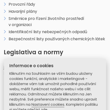
Provozní řády
Havarijní plány
Směrnice pro řízení životního prostředí
v organizaci
Identifikační listy nebezpečných odpadů
Bezpečnostní listy používaných chemických látek
Legislativa a normy
E-learningové školení
Ekologie pro zaměstnance
Informace o cookies
je vytvořeno v souladu s platnou legislativou ČR a řídí
se následujícími předpisy v platném znění:
Kliknutím na Souhlasím se vším budou uloženy
cookies funkční, analytické i marketingové -
Zákon č. 350/2011 Sb.
o chemických látkách a
dokážeme vám tak umožnit pohodlné používání
chemických směsích a o změně některých
webu, měřit funkčnost našeho webu i vás cílit
zákonů (chemický zákon), ve znění pozdějších
reklamou. Odmítnout můžete kliknutím na Jen
nezbytné. Své preference můžete snadno upravit
předpisů
kliknutím na
Nastavení cookies
. Kompletní politiku
Zákon č. 224/2015 Sb.
o prevenci závažných
si můžete přečíst zde
.