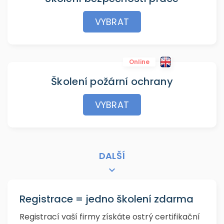
VYBRAT
Online
Školení požární ochrany
VYBRAT
DALŠÍ
keyboard_arrow_down
Registrace = jedno školení zdarma
Registrací vaší firmy získáte ostrý certifikační