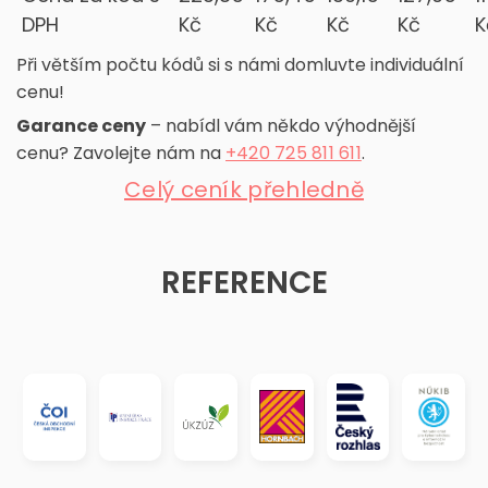
DPH
Kč
Kč
Kč
Kč
K
Při větším počtu kódů si s námi domluvte individuální
cenu!
Garance ceny
– nabídl vám někdo výhodnější
cenu? Zavolejte nám na
+420 725 811 611
.
Celý ceník přehledně
REFERENCE