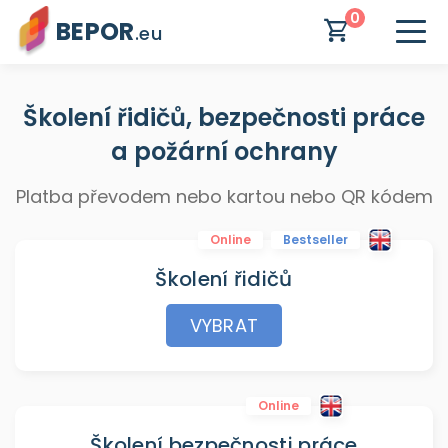
0
BEPOR
.eu
Školení řidičů, bezpečnosti práce
a požární ochrany
Platba převodem nebo kartou nebo QR kódem
Online
Bestseller
Školení řidičů
VYBRAT
Online
Školení bezpečnosti práce