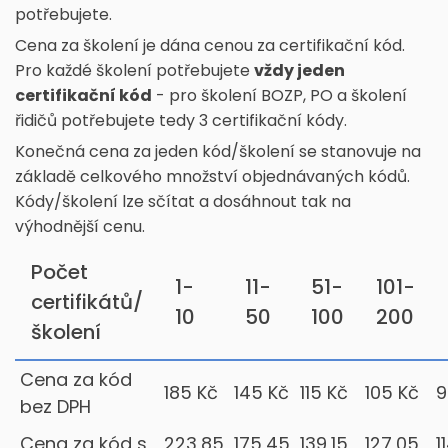
potřebujete.
Cena za školení je dána cenou za certifikační kód.
Pro každé školení potřebujete
vždy jeden
certifikační kód
- pro školení BOZP, PO a školení
řidičů potřebujete tedy 3 certifikační kódy.
Konečná cena za jeden kód/školení se stanovuje na
základě celkového množství objednávaných kódů.
Kódy/školení lze sčítat a dosáhnout tak na
výhodnější cenu.
Počet
1-
11-
51-
101-
certifikátů/
10
50
100
200
školení
Cena za kód
185 Kč
145 Kč
115 Kč
105 Kč
9
bez DPH
Cena za kód s
223,85
175,45
139,15
127,05
1