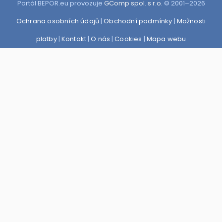
Portál BEPOR.eu provozuje
GComp spol. s r.o.
© 2001–2026
Ochrana osobních údajů
|
Obchodní podmínky
|
Možnosti
platby
|
Kontakt
|
O nás
|
Cookies
|
Mapa webu