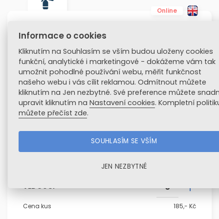
Online
Školení požární ochrany
Informace o cookies
Povinnost provádět školení požární ochrany mají
Kliknutím na Souhlasím se vším budou uloženy cookies
zaměstnavatelé, jejichž činnost je zařazena do
funkční, analytické i marketingové - dokážeme vám tak
kategorie se zvýšeným nebo vysokým požárním
umožnit pohodlné používání webu, měřit funkčnost
nebezpečím. V případě pochybností školení
našeho webu i vás cílit reklamou. Odmítnout můžete
proveďte. Školení je rozděleno zvlášť pro vedoucí a
kliknutím na Jen nezbytné. Své preference můžete snad
pro ostatní zaměstnance. Obdržíte certifikáty
upravit kliknutím na
Nastavení cookies
. Kompletní politi
a stáhnete si osnovy.
můžete přečíst zde
.
SOUHLASÍM SE VŠÍM
ZAMĚSTNANCI
Cena kus
185,- Kč
JEN NEZBYTNÉ
VEDOUCÍ
Cena kus
185,- Kč