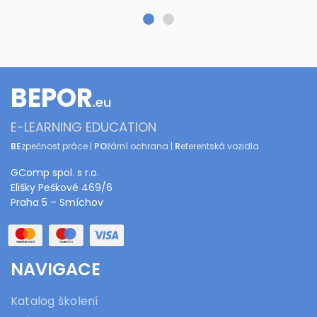
BEPOR
.eu
E-LEARNING EDUCATION
BE
zpečnost práce |
PO
žární ochrana |
R
eferentská vozidla
GComp spol. s r.o.
Elišky Peškové 469/6
Praha 5 – Smíchov
NAVIGACE
Katalog školení