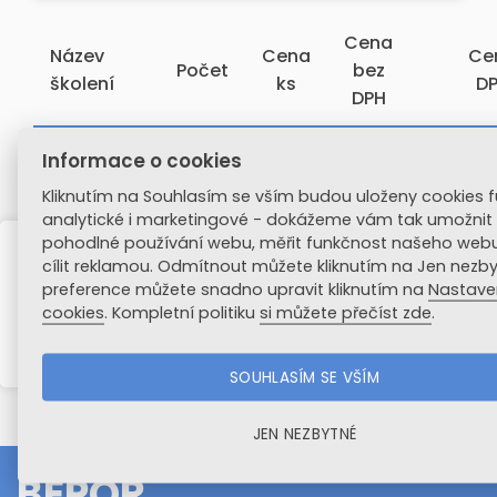
Cena
Název
Cena
Ce
Počet
bez
školení
ks
D
DPH
Celková
0
0 Kč
0 
Informace o cookies
cena
Kliknutím na Souhlasím se vším budou uloženy cookies f
analytické i marketingové - dokážeme vám tak umožnit
pohodlné používání webu, měřit funkčnost našeho webu
cílit reklamou. Odmítnout můžete kliknutím na Jen nezby
VLOŽIT DO KOŠÍKU
preference můžete snadno upravit kliknutím na
Nastave
cookies
. Kompletní politiku
si můžete přečíst zde
.
SMAZAT KALKULAČKU
SOUHLASÍM SE VŠÍM
JEN NEZBYTNÉ
BEPOR