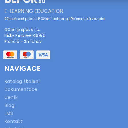
.eu
E-LEARNING EDUCATION
BE
zpečnost práce |
PO
žární ochrana |
R
eferentská vozidla
GComp spol. s r.o.
Elišky Peškové 469/6
Praha 5 – Smíchov
NAVIGACE
Katalog školení
Dokumentace
Ceník
Blog
LMS
Kontakt