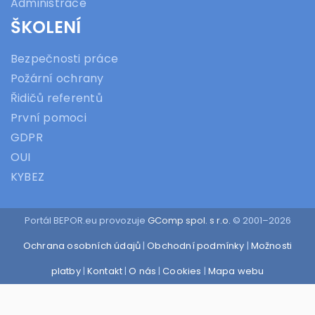
Administrace
ŠKOLENÍ
Bezpečnosti práce
Požární ochrany
Řidičů referentů
První pomoci
GDPR
OUI
KYBEZ
Portál BEPOR.eu provozuje
GComp spol. s r.o.
© 2001–2026
Ochrana osobních údajů
|
Obchodní podmínky
|
Možnosti
platby
|
Kontakt
|
O nás
|
Cookies
|
Mapa webu