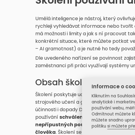
Školení používání u
Umělá inteligence je nástroj, který ovlivň
rychleji vyhledávat informace nebo tvořit 
má možnosti i limity a jak s ní pracovat
konkrétní situace, které můžete potkat v
– AI gramotnost) a je nutné ho tedy považ
Dle uvedeného nařízení se povinnost zajis
zaměstnanci při práci využívají systémy u
Obsah školení
Informace o coo
Školení poskytuje ucelený přehled o umělé 
Kliknutím na Souhlas
strojového učení a generativní AI. Účastn
analytické i market
používání webu, měři
účinnosti i dopady Digital Omnibus, stejn
Odmítnout můžete kl
používání
schválených AI nástrojů
, tvo
můžete snadno uprav
nepřípustných použití, etických hrani
politiku
si můžete pře
člověka
. Školení se věnuje i práci s dat