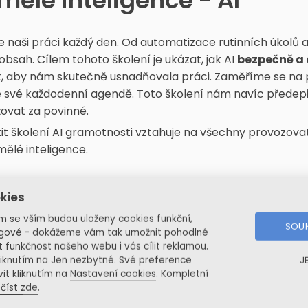
mělé inteligence - AI
uje naši práci každý den. Od automatizace rutinních úkolů
obsah. Cílem tohoto školení je ukázat, jak AI
bezpečně a 
 tak, aby nám skutečně usnadňovala práci. Zaměříme se na
e své každodenní agendě. Toto školení nám navíc předepis
ovat za povinné.
tit školení AI gramotnosti vztahuje na všechny provozovat
mělé inteligence.
kies
inteligenci, jejích principech a praktickém využití v pra
ím se vším budou uloženy cookies funkční,
SOUH
íci se seznámí s
právním rámcem AI Act
, jeho rizikovým
ingové - dokážeme vám tak umožnit pohodlné
t funkčnost našeho webu i vás cílit reklamou.
ě jako s požadavky na AI gramotnost a
zakázanými prakt
iknutím na Jen nezbytné. Své preference
J
rbu kvalitních zadání, ověřování výstupů a nutnost lidské
it kliknutím na
Nastavení cookies
. Kompletní
c, pravidel pro autorská práva a zákaz automatizov
číst zde
.
y, klasifikaci informací, ochraně osobních údajů, důvěrnos