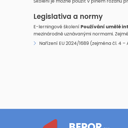
Školení je možné použít v plném rozahu 
Legislativa a normy
E-lerningové školení
Používání umělé int
mezinárodně uznávanými normami. Zejmé
Nařízení EU 2024/1689 (zejména čl. 4 –
BEPOR