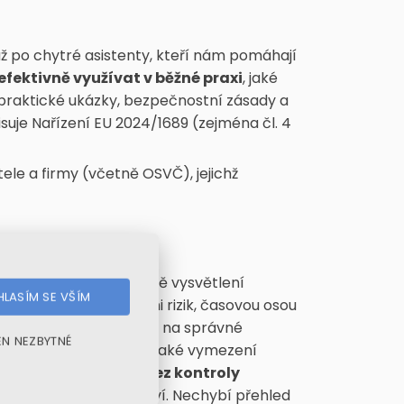
 až po chytré asistenty, kteří nám pomáhají
efektivně využívat v běžné praxi
, jaké
 praktické ukázky, bezpečnostní zásady a
uje Nařízení EU 2024/1689 (zejména čl. 4
ele a firmy (včetně OSVČ), jejichž
covním prostředí, včetně vysvětlení
LASÍM SE VŠÍM
 přístupem, kategoriemi rizik, časovou osou
ikami
. Důraz je kladen na správné
EN NEZBYTNÉ
ho dohledu. Součástí je také vymezení
aného rozhodování bez kontroly
ti a obchodnímu tajemství. Nechybí přehled