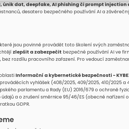
, únik dat, deepfake, AI phishing či prompt injection
ěstnanců, desatero bezpečného používání AI a závěrečný te
, které jsou povinné provádět toto školení svých zaměst
chtějí
zlepšit a zabezpečit
bezpečné používání AI ve fir
bez rozdílu pracovního zařazení. Pro vedoucí zaměstnanc
oblasti
Informační a kybernetické bezpečnosti - KYBE
 prováděcích vyhlášek (408/2025, 409/2025, 410/2025 a 
opského parlamentu a Rady (EU) 2016/679 o ochraně fyzic
údajů a o zrušení směrnice 95/46/ES (obecné nařízení o
kratkou GDPR.
jeme