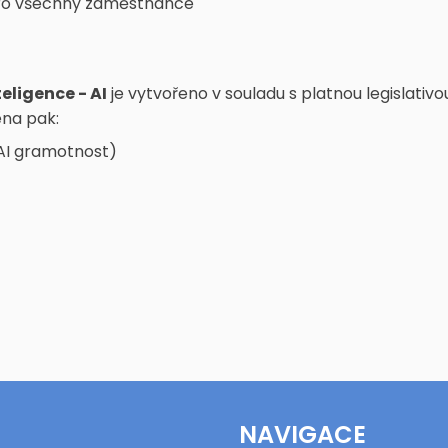
pro všechny zaměstnance
eligence - AI
je vytvořeno v souladu s platnou legislativ
na pak:
 AI gramotnost)
NAVIGACE