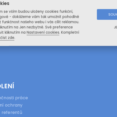
te objednat jen jedno jediné školení!!
kies
e školení? Proč byste si platili registraci firmy pro 3 a 
ím se vším budou uloženy cookies funkční,
SOUH
kolení BOZP - práce z domova
nebo
Školení řidičů refer
ingové - dokážeme vám tak umožnit pohodlné
t funkčnost našeho webu i vás cílit reklamou.
iknutím na Jen nezbytné. Své preference
J
N
it kliknutím na
Nastavení cookies
. Kompletní
rana |
R
eferentská
číst zde
.
LENÍ
čnosti práce
ní ochrany
ů referentů