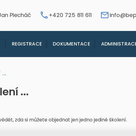
 Jan Plecháč
+420 725 811 611
info@bep
REGISTRACE
DOKUMENTACE
ADMINISTRAC
...
ení ...
ědět, zda si můžete objednat jen jedno jediné školení.