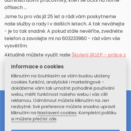
administrativní pracovníky, kteří se ocitli na home-
offisech ...
Jsme tu pro vás již 25 let a rádi vám poskytneme
naše služby a rady i v dalších letech. A tak neváhejte
- je to tak snadné. A pokud stále nevěříte, zvedněte
telefon a zavolejte mi na 603233980 - rád vám vše
vysvětlím.
Aktuálně můžete využít naše
Školení BOZP - práce z
domova
. Zaměstnanci se seznámí s riziky a poučí se
Informace o cookies
o svých povinnostech.
Kliknutím na Souhlasím se vším budou uloženy
cookies funkční, analytické i marketingové -
dokážeme vám tak umožnit pohodlné používání
webu, měřit funkčnost našeho webu i vás cílit
BEPOR
reklamou. Odmítnout můžete kliknutím na Jen
.eu
nezbytné. Své preference můžete snadno upravit
kliknutím na
Nastavení cookies
. Kompletní politiku
E-LEARNING EDUCATION
si můžete přečíst zde
.
BE
zpečnost práce |
PO
žární ochrana |
R
eferentská vozidla