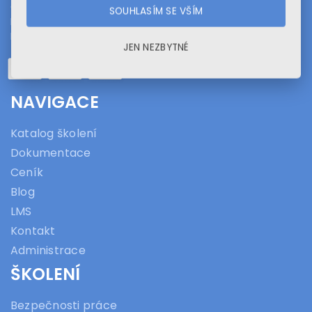
GComp spol. s r.o.
SOUHLASÍM SE VŠÍM
Elišky Peškové 469/6
Praha 5 – Smíchov
JEN NEZBYTNÉ
NAVIGACE
Katalog školení
Dokumentace
Ceník
Blog
LMS
Kontakt
Administrace
ŠKOLENÍ
Bezpečnosti práce