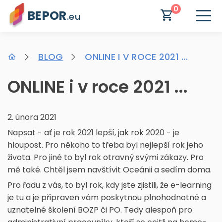
0
BEPOR
.eu
BLOG
ONLINE I V ROCE 2021 ...
ONLINE i v roce 2021 ...
2. února 2021
Napsat - ať je rok 2021 lepší, jak rok 2020 - je
hloupost. Pro někoho to třeba byl nejlepší rok jeho
života. Pro jiné to byl rok otravný svými zákazy. Pro
mě také. Chtěl jsem navštívit Oceánii a sedím doma.
Pro řadu z vás, to byl rok, kdy jste zjistili, že e-learning
je tu a je připraven vám poskytnou plnohodnotné a
uznatelné školení BOZP či PO. Tedy alespoň pro