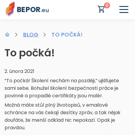
0
BEPOR
.eu
BLOG
TO POČKÁ!
To počká!
2. února 2021
“To počká! Školení nechám na později,” ujišťujete
sami sebe. Bohužel školení bezpečnosti práce je
povinné a propadlé certifikáty jsou malér.
Možná máte stůl plný životopisů, v emailové
schránce na vás čekají desítky zpráv, a tak nějak
doufáte, že menší odklad nic nepokazí. Opak je
pravdou.