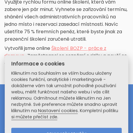
Využijte rychlou formu online školení, která vám
zabere jen pár minut. Vyhnete se zařizování termínu,
shánění všech administrativních pracovníků na
jedno místo i rezervaci zasedací místnosti. Navíc
ušetříte 75 % firemních peněz, které byste jinak za
prezenční školení zaručeně utratili.
Vytvořili jsme online
Školení BOZP - práce z
domova.
. Zaměstnanci se seznámí s riziky a poučí se
o svých povinnostech.
Informace o cookies
Kliknutím na Souhlasím se vším budou uloženy
cookies funkční, analytické i marketingové -
dokážeme vám tak umožnit pohodlné používání
webu, měřit funkčnost našeho webu i vás cílit
BEPOR
reklamou. Odmítnout můžete kliknutím na Jen
.eu
nezbytné. Své preference můžete snadno upravit
E-LEARNING EDUCATION
kliknutím na
Nastavení cookies
. Kompletní politiku
si můžete přečíst zde
.
BE
zpečnost práce |
PO
žární ochrana |
R
eferentská vozidla
GComp spol. s r.o.