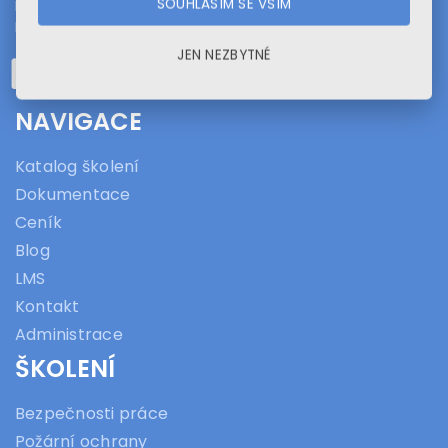
SOUHLASÍM SE VŠÍM
Elišky Peškové 469/6
Praha 5 – Smíchov
JEN NEZBYTNÉ
NAVIGACE
Katalog školení
Dokumentace
Ceník
Blog
LMS
Kontakt
Administrace
ŠKOLENÍ
Bezpečnosti práce
Požární ochrany